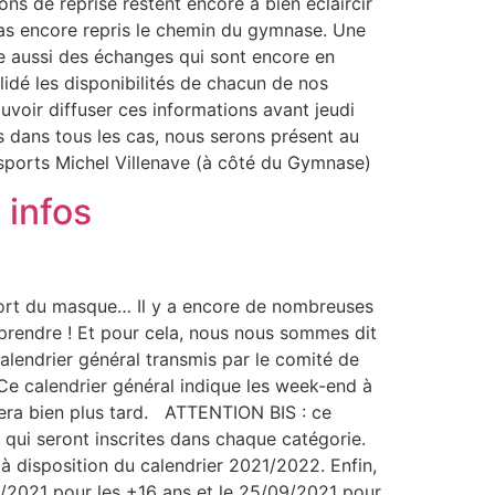
ns de reprise restent encore à bien éclaircir
 pas encore repris le chemin du gymnase. Une
te aussi des échanges qui sont encore en
lidé les disponibilités de chacun de nos
uvoir diffuser ces informations avant jeudi
is dans tous les cas, nous serons présent au
sports Michel Villenave (à côté du Gymnase)
 infos
n, port du masque… Il y a encore de nombreuses
eprendre ! Et pour cela, nous nous sommes dit
alendrier général transmis par le comité de
 Ce calendrier général indique les week-end à
ivera bien plus tard. ATTENTION BIS : ce
 qui seront inscrites dans chaque catégorie.
 à disposition du calendrier 2021/2022. Enfin,
/2021 pour les +16 ans et le 25/09/2021 pour