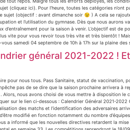
e tout repos. Malgré tous les efforts déployés, les conditio
et (cliquez ici). Pour l’heure, toutes les catégories n’ont
sujet (objectif : avant dimanche soir 😉 ) A cela se rajou
upation et l’utilisation du gymnase. Dès que nous aurons va
 d’entraînement pour la saison à venir. L’objectif est de po
us vite pour vous revoir tous très vite et très bientôt ! Ma
-vous samedi 04 septembre de 10h à 17h sur la plaine des 
endrier général 2021-2022 ! Et
claire pour nous tous. Pass Sanitaire, statut de vaccinatio
mpêche pas de se dire que la saison prochaine arrivera à r
 Alors, nous avons choisi de vous mettre à disposition le c
liquer sur le lien ci-dessous : Calendrier Général 2021-2022
lisation des matchs et l’identification des adversaires arr
et d’être modifié en fonction notamment du nombre d’équipes
us a informé que les nouvelles directives retardent la mise
ntal en semaine 33. Les compétitions reprendront le 18/09