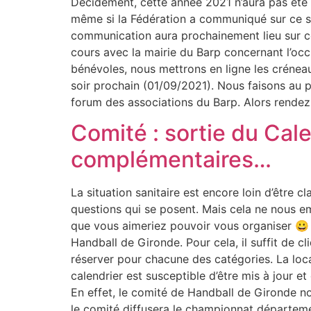
Décidément, cette année 2021 n’aura pas été d
même si la Fédération a communiqué sur ce suj
communication aura prochainement lieu sur ce 
cours avec la mairie du Barp concernant l’occ
bénévoles, nous mettrons en ligne les créneaux
soir prochain (01/09/2021). Nous faisons au pl
forum des associations du Barp. Alors rendez
Comité : sortie du Cal
complémentaires…
La situation sanitaire est encore loin d’être 
questions qui se posent. Mais cela ne nous e
que vous aimeriez pouvoir vous organiser 😀 .
Handball de Gironde. Pour cela, il suffit de c
réserver pour chacune des catégories. La loca
calendrier est susceptible d’être mis à jour 
En effet, le comité de Handball de Gironde no
le comité diffusera le championnat départeme