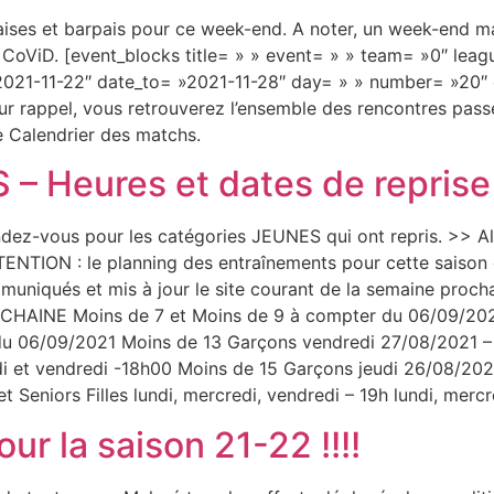
paises et barpais pour ce week-end. A noter, un week-end 
s CoViD. [event_blocks title= » » event= » » team= »0″ le
2021-11-22″ date_to= »2021-11-28″ day= » » number= »20″
r rappel, vous retrouverez l’ensemble des rencontres passé
de Calendrier des matchs.
– Heures et dates de reprise
dez-vous pour les catégories JEUNES qui ont repris. >> Alo
ENTION : le planning des entraînements pour cette saison e
ommuniqués et mis à jour le site courant de la semaine pr
NE Moins de 7 et Moins de 9 à compter du 06/09/2021 M
 06/09/2021 Moins de 13 Garçons vendredi 27/08/2021 – 17
ndi et vendredi -18h00 Moins de 15 Garçons jeudi 26/08/20
t Seniors Filles lundi, mercredi, vendredi – 19h lundi, merc
ur la saison 21-22 !!!!