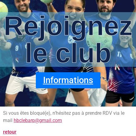
Rejoignez
le club
Informations
Si vous êtes bloqué(e), n’hésitez pas à prendre RDV via le
mail
hbclebarp@gmail.com
retour