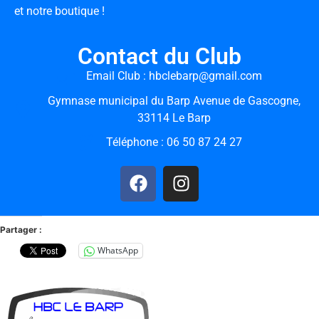
et notre boutique !
Contact du Club
Email Club : hbclebarp@gmail.com
Gymnase municipal du Barp Avenue de Gascogne,
33114 Le Barp
Téléphone : 06 50 87 24 27
Partager :
WhatsApp