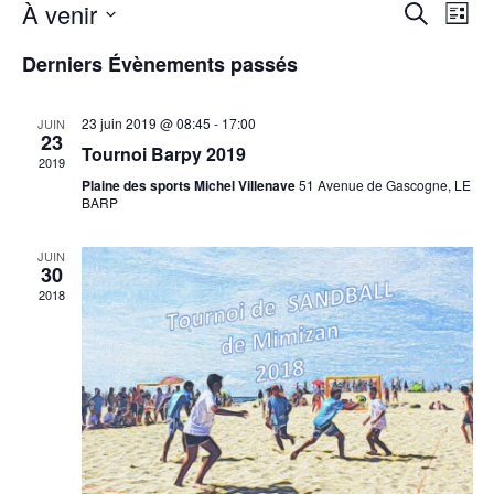
Rech
Na
À venir
Recherche
Liste
Sélectionnez
de
et
une
Derniers Évènements passés
date.
vu
navig
Év
23 juin 2019 @ 08:45
-
17:00
JUIN
de
23
Tournoi Barpy 2019
2019
vues
Plaine des sports Michel Villenave
51 Avenue de Gascogne, LE
BARP
Évèn
JUIN
30
2018