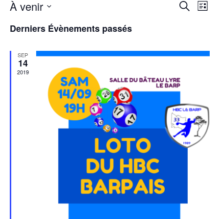
Rech
Na
À venir
Recherche
Liste
Sélectionnez
de
et
une
Derniers Évènements passés
date.
vu
navig
Év
SEP
de
14
2019
vues
Évèn