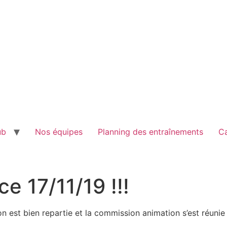
ub
Nos équipes
Planning des entraînements
Ca
e 17/11/19 !!!
aison est bien repartie et la commission animation s’est ré