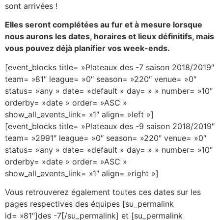
sont arrivées !
Elles seront complétées au fur et à mesure lorsque
nous aurons les dates, horaires et lieux définitifs, mais
vous pouvez déjà planifier vos week-ends.
[event_blocks title= »Plateaux des -7 saison 2018/2019″
team= »81″ league= »0″ season= »220″ venue= »0″
status= »any » date= »default » day= » » number= »10″
orderby= »date » order= »ASC »
show_all_events_link= »1″ align= »left »]
[event_blocks title= »Plateaux des -9 saison 2018/2019″
team= »2991″ league= »0″ season= »220″ venue= »0″
status= »any » date= »default » day= » » number= »10″
orderby= »date » order= »ASC »
show_all_events_link= »1″ align= »right »]
Vous retrouverez également toutes ces dates sur les
pages respectives des équipes [su_permalink
id= »81″]des -7[/su_permalink] et [su_permalink